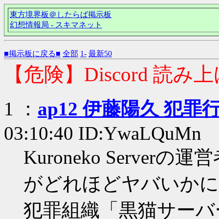
東方境界板＠したらば掲示板
幻想情報局 - スキマネット
■掲示板に戻る■
全部
1-
最新50
【危険】Discord 読み上
1 ：
ap12 伊藤陽久 犯罪
03:10:40 ID:YwaLQuMn
Kuroneko Serverの
がどれほどヤバいかに
犯罪組織「黒猫サーバー」