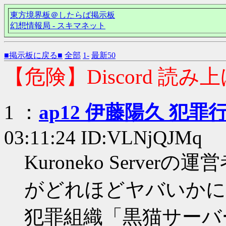
東方境界板＠したらば掲示板
幻想情報局 - スキマネット
■掲示板に戻る■
全部
1-
最新50
【危険】Discord 読み上
1 ：
ap12 伊藤陽久 犯罪
03:11:24 ID:VLNjQJMq
Kuroneko Serverの
がどれほどヤバいかに
犯罪組織「黒猫サーバー」