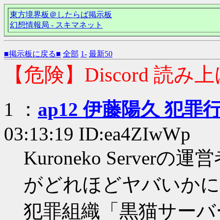
東方境界板＠したらば掲示板
幻想情報局 - スキマネット
■掲示板に戻る■
全部
1-
最新50
【危険】Discord 読み上
1 ：
ap12 伊藤陽久 犯罪
03:13:19 ID:ea4ZIwWp
Kuroneko Serverの
がどれほどヤバいかに
犯罪組織「黒猫サーバー」