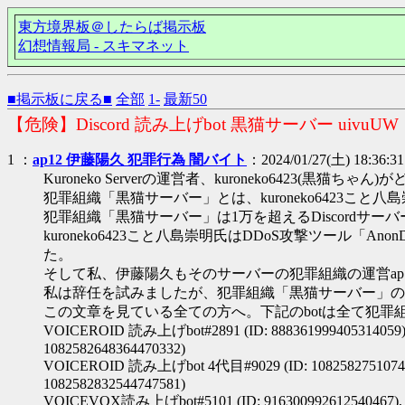
東方境界板＠したらば掲示板
幻想情報局 - スキマネット
■掲示板に戻る■
全部
1-
最新50
【危険】Discord 読み上げbot 黒猫サーバー uivuUW
1 ：
ap12 伊藤陽久 犯罪行為 闇バイト
：2024/01/27(土) 18:36:3
Kuroneko Serverの運営者、kuroneko6423(黒
犯罪組織「黒猫サーバー」とは、kuroneko6423こ
犯罪組織「黒猫サーバー」は1万を超えるDiscordサ
kuroneko6423こと八島崇明氏はDDoS攻撃ツール「
た。
そして私、伊藤陽久もそのサーバーの犯罪組織の運営ap
私は辞任を試みましたが、犯罪組織「黒猫サーバー」のオー
この文章を見ている全ての方へ。下記のbotは全て犯
VOICEROID 読み上げbot#2891 (ID: 888361999405314059
1082582648364470332)
VOICEROID 読み上げbot 4代目#9029 (ID: 1082582751074
1082582832544747581)
VOICEVOX読み上げbot#5101 (ID: 916300992612540467