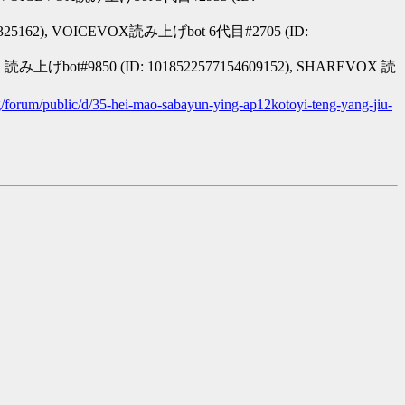
6325162), VOICEVOX読み上げbot 6代目#2705 (ID:
 読み上げbot#9850 (ID: 1018522577154609152), SHAREVOX 読
org/forum/public/d/35-hei-mao-sabayun-ying-ap12kotoyi-teng-yang-jiu-