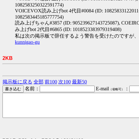
1082583250322591774)
VOICEVOX読み上げbot 4代目#0084 (ID: 10825833122011
1082583445185777754)
読み上げちゃん#3857 (ID: 905239627143725087), COEIROI
み上げbot 2代目#6865 (ID: 1018523383979319408)
私は次の掲示板で辞任するよう警告を受けたのですが、kur
kunnigao-gu
2KB
掲示板に戻る
全部
前100
次100
最新50
名前：
E-mail
：
（省略可）