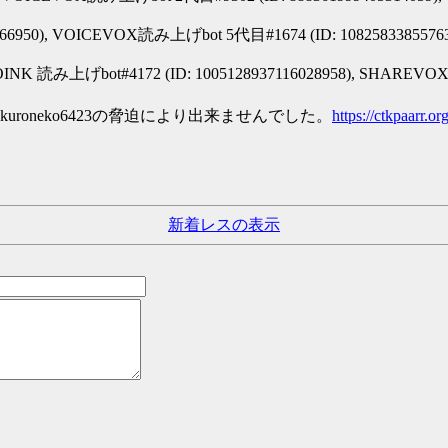
66950), VOICEVOX読み上げbot 5代目#1674 (ID: 108258338557
NK 読み上げbot#4172 (ID: 1005128937116028958), SHAREVOX
oneko6423の脅迫により出来ませんでした。
https://ctkpaarr.
新着レスの表示