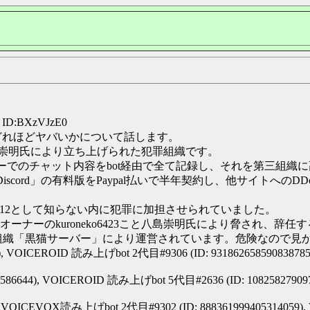
1 ID:BXzVJzE0
猫ちゃん)がどれほどヤバいかについて話します。
と八島崇明氏により立ち上げられた犯罪組織です。
ーバーでのチャット内容をbot経由で全て記録し、それを第三組織
AnonDiscord」の有料版をPaypal払いで半年契約し、他サイ
12として知らない内に犯罪に加担させられていました。
ナーのkuroneko6423こと八島崇明氏により脅され、辞任
罪組織「黒猫サーバー」により運営されています。危険なので見か
), VOICEROID 読み上げbot 2代目#9306 (ID: 9318626585908387
586644), VOICEROID 読み上げbot 5代目#2636 (ID: 10825827909
), VOICEVOX読み上げbot 2代目#9302 (ID: 888361999405314059